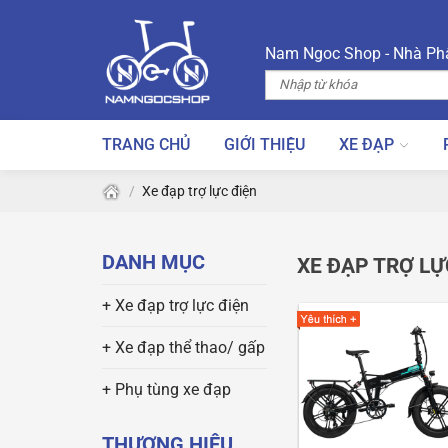
Skip
to
Nam Ngoc Shop - Nhà Phâ
content
TRANG CHỦ
GIỚI THIỆU
XE ĐẠP
/
Xe đạp trợ lực điện
DANH MỤC
XE ĐẠP TRỢ LỰ
+ Xe đạp trợ lực điện
+ Xe đạp thể thao/ gấp
+ Phụ tùng xe đạp
THƯƠNG HIỆU