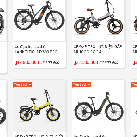
Xe đạp trợ lực điện
XE ĐẠP TRỢ LỰC ĐIỆN GẤP
XE
LANKELEISI MX600 PRO
MIHOGO RX 2.4
MI
42.800.000
23.500.000
3
₫
45.600.000
₫
27.500.000
₫
XE ĐẠP TRỢ LỰC ĐIỆN GẤP
Xe đạp trợ lực điện
XE