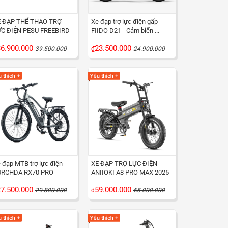
 ĐẠP THỂ THAO TRỢ
Xe đạp trợ lực điện gấp
C ĐIỆN PESU FREEBIRD
FIIDO D21 - Cảm biến ...
6.900.000
23.500.000
39.500.000
₫
24.900.000
 đạp MTB trợ lực điện
XE ĐẠP TRỢ LỰC ĐIỆN
URCHDA RX70 PRO
ANIIOKI A8 PRO MAX 2025
7.500.000
59.000.000
29.800.000
₫
65.000.000