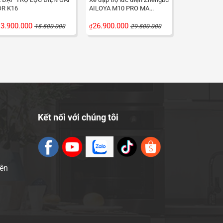
OR K16
AILOYA M10 PRO MA...
3.900.000
26.900.000
15.500.000
₫
29.500.000
Kết nối với chúng tôi
iên