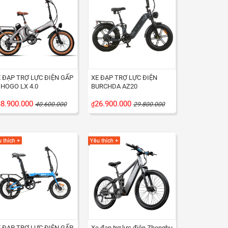
 ĐẠP TRỢ LỰC ĐIỆN GẤP
XE ĐẠP TRỢ LỰC ĐIỆN
HOGO LX 4.0
BURCHDA AZ20
8.900.000
26.900.000
40.600.000
₫
29.800.000
 ĐẠP TRỢ LỰC ĐIỆN GẤP
Xe đạp trợ lưc điện Zhengbu