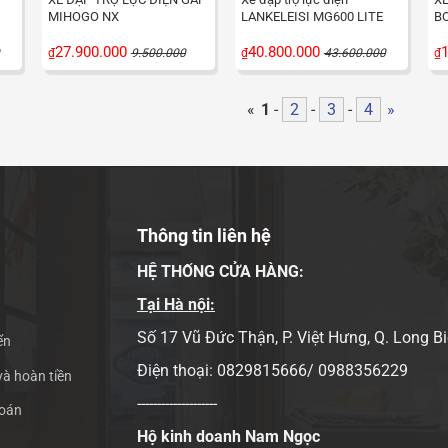
MIHOGO NX
LANKELEISI MG600 LITE
B
27.900.000
40.800.000
1
₫
9.500.000
₫
43.600.000
₫
«
1
-
2
-
3
-
4
»
Thông tin liên hệ
HỆ THỐNG CỬA HÀNG:
Tại Hà nội:
Số 17 Vũ Đức Thận, P. Việt Hưng, Q. Long B
ển
Điện thoại: 0829815666/ 0988356229
và hoàn tiền
--------------------
toán
Hộ kinh doanh Nam Ngọc