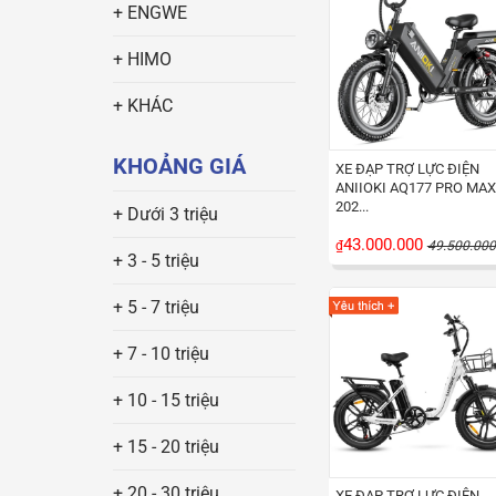
+ ENGWE
+ HIMO
+ KHÁC
KHOẢNG GIÁ
XE ĐẠP TRỢ LỰC ĐIỆN
ANIIOKI AQ177 PRO MAX
202...
+ Dưới 3 triệu
43.000.000
₫
49.500.000
+ 3 - 5 triệu
+ 5 - 7 triệu
+ 7 - 10 triệu
+ 10 - 15 triệu
+ 15 - 20 triệu
+ 20 - 30 triệu
XE ĐẠP TRỢ LỰC ĐIỆN