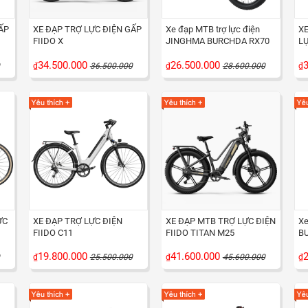
ẤP
XE ĐẠP TRỢ LỰC ĐIỆN GẤP
Xe đạp MTB trợ lực điện
XE
FIIDO X
JINGHMA BURCHDA RX70
LỰ
34.500.000
26.500.000
3
₫
36.500.000
₫
28.600.000
₫
ỰC
XE ĐẠP TRỢ LỰC ĐIỆN
XE ĐẠP MTB TRỢ LỰC ĐIỆN
Xe
FIIDO C11
FIIDO TITAN M25
B
19.800.000
41.600.000
2
₫
25.500.000
₫
45.600.000
₫