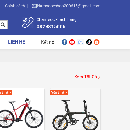
Chính sách
Namngocshop200615@gmail.com
Chăm sóc khách hàng
0829815666
LIÊN HỆ
Kết nối:
Xem Tất Cả