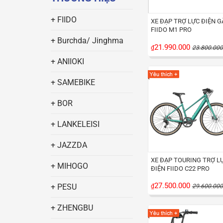
+ FIIDO
XE ĐẠP TRỢ LỰC ĐIỆN G
FIIDO M1 PRO
+ Burchda/ Jinghma
21.990.000
₫
23.800.000
+ ANIIOKI
+ SAMEBIKE
+ BOR
+ LANKELEISI
+ JAZZDA
XE ĐẠP TOURING TRỢ L
+ MIHOGO
ĐIỆN FIIDO C22 PRO
27.500.000
+ PESU
₫
29.600.000
+ ZHENGBU