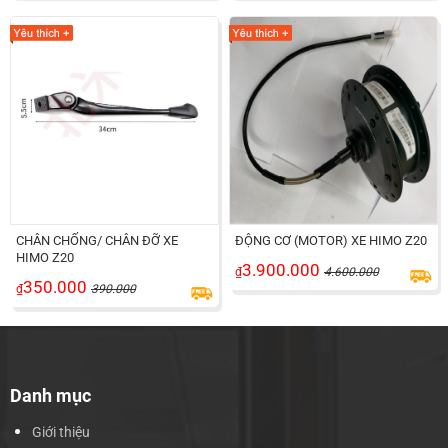
CHÂN CHỐNG/ CHÂN ĐỠ XE
ĐỘNG CƠ (MOTOR) XE HIMO Z20
HIMO Z20
3.900.000
₫
4.600.000
350.000
₫
390.000
Danh mục
Giới thiệu