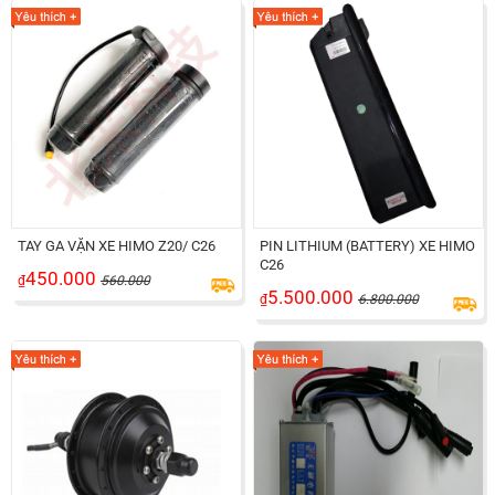
TAY GA VẶN XE HIMO Z20/ C26
PIN LITHIUM (BATTERY) XE HIMO
C26
450.000
₫
560.000
5.500.000
₫
6.800.000