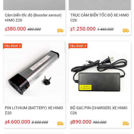
Cảm biến tốc độ (Booster sensor)
TRỤC CẢM BIẾN TỐC ĐỘ XE HIMO
HIMO Z20
C26
380.000
1.250.000
₫
480.000
₫
1.460.000
PIN LITHIUM (BATTERY) XE HIMO
BỘ SẠC PIN (CHARGER) XE HIMO
Z20
C26
4.600.000
890.000
₫
5.500.000
₫
960.000