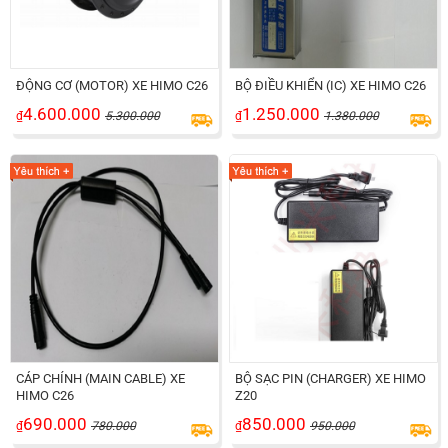
ĐỘNG CƠ (MOTOR) XE HIMO C26
BỘ ĐIỀU KHIỂN (IC) XE HIMO C26
4.600.000
1.250.000
₫
5.300.000
₫
1.380.000
CÁP CHÍNH (MAIN CABLE) XE
BỘ SẠC PIN (CHARGER) XE HIMO
HIMO C26
Z20
690.000
850.000
₫
780.000
₫
950.000